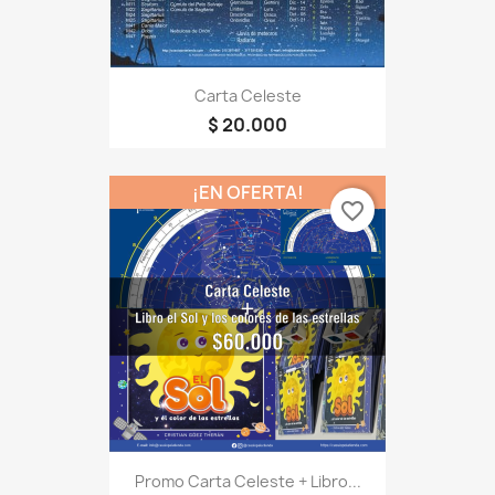
Carta Celeste
$ 20.000
¡EN OFERTA!
favorite_border
Promo Carta Celeste + Libro...