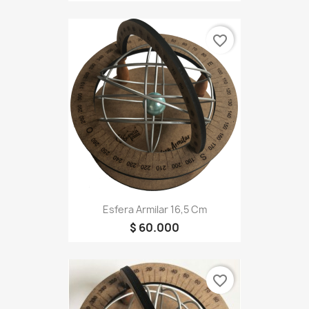
favorite_border
Esfera Armilar 16,5 Cm
$ 60.000
favorite_border