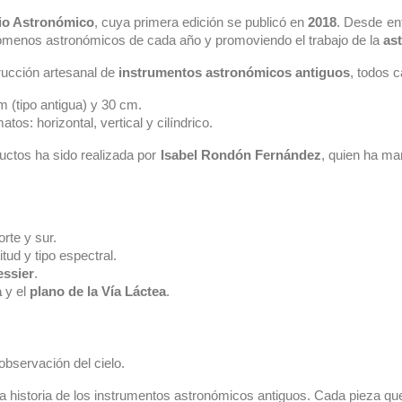
io Astronómico
, cuya primera edición se publicó en
2018
. Desde en
nómenos astronómicos de cada año y promoviendo el trabajo de la
ast
rucción artesanal de
instrumentos astronómicos antiguos
, todos c
 (tipo antigua) y 30 cm.
tos: horizontal, vertical y cilíndrico.
uctos ha sido realizada por
Isabel Rondón Fernández
, quien ha ma
rte y sur.
tud y tipo espectral.
essier
.
a
y el
plano de la Vía Láctea
.
 observación del cielo.
la historia de los instrumentos astronómicos antiguos. Cada pieza q