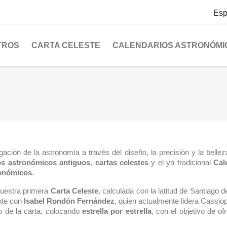
Esp
TROS
CARTA CELESTE
CALENDARIOS ASTRONÓMI
ación de la astronomía a través del diseño, la precisión y la belleza
os astronómicos antiguos
,
cartas celestes
y el ya tradicional
Cal
ronómicos
.
nuestra primera
Carta Celeste
, calculada con la latitud de Santiago 
nte con
Isabel Rondón Fernández
, quien actualmente lidera Cassiop
o de la carta, colocando
estrella por estrella
, con el objetivo de o