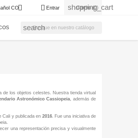
shopping_cart


Carrito
(0)
añol CO
Entrar
search
COS
 de los objetos celestes. Nuestra tienda virtual
endario Astronómico Cassiopeia
, además de
de Cali y publicada en
2016
. Fue una iniciativa de
eia.
frecer una representación precisa y visualmente