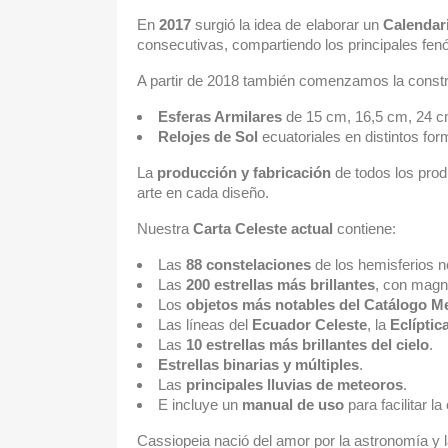
En
2017
surgió la idea de elaborar un
Calendar
consecutivas, compartiendo los principales fe
A partir de 2018 también comenzamos la const
Esferas Armilares
de 15 cm, 16,5 cm, 24 cm
Relojes de Sol
ecuatoriales en distintos forma
La
producción y fabricación
de todos los prod
arte en cada diseño.
Nuestra
Carta Celeste actual
contiene:
Las
88 constelaciones
de los hemisferios no
Las
200 estrellas más brillantes
, con magni
Los
objetos más notables del Catálogo M
Las líneas del
Ecuador Celeste
, la
Eclíptic
Las
10 estrellas más brillantes del cielo
.
Estrellas binarias y múltiples
.
Las
principales lluvias de meteoros
.
E incluye un
manual de uso
para facilitar la
Cassiopeia nació del amor por la astronomía y 