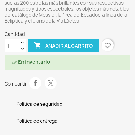
sur, las 200 estrellas más brillantes con sus respectivas
magnitudes y tipos espectrales, los objetos más notables
del catálogo de Messier, la línea del Ecuador, la línea de la
Eclíptica y el plano de la Vía Láctea.
Cantidad

favorite_border
AÑADIR AL CARRITO
En inventario

Compartir
Política de seguridad
Política de entrega