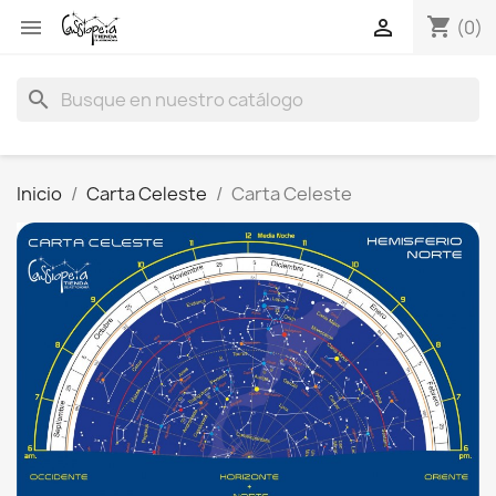
shopping_cart


(0)
search
Inicio
Carta Celeste
Carta Celeste