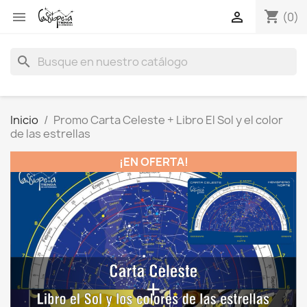
shopping_cart


(0)
search
Inicio
Promo Carta Celeste + Libro El Sol y el color
de las estrellas
¡EN OFERTA!