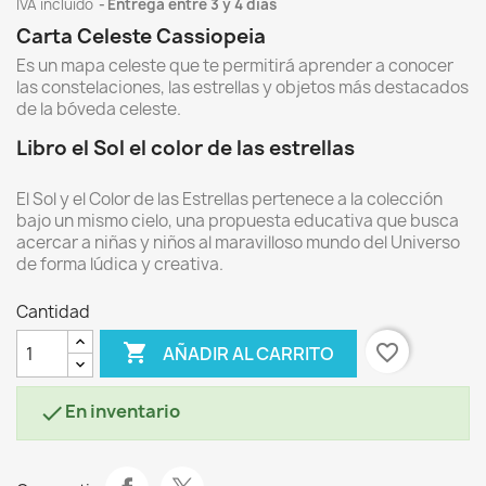
IVA incluído
Entrega entre 3 y 4 días
Carta Celeste Cassiopeia
Es un mapa celeste que te permitirá aprender a conocer
las constelaciones, las estrellas y objetos más destacados
de la bóveda celeste.
Libro el Sol el color de las estrellas
El Sol y el Color de las Estrellas pertenece a la colección
bajo un mismo cielo, una propuesta educativa que busca
acercar a niñas y niños al maravilloso mundo del Universo
de forma lúdica y creativa.
Cantidad

favorite_border
AÑADIR AL CARRITO
En inventario
